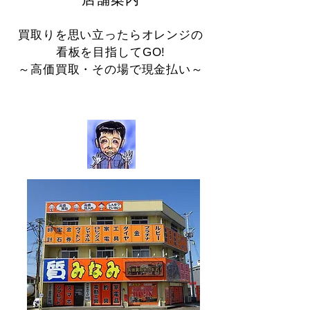
買取りを思い立ったらオレンジの
看板を​目指してGO!
​～高価買取・その場で現金払い～
質みなみ 二又瀬店