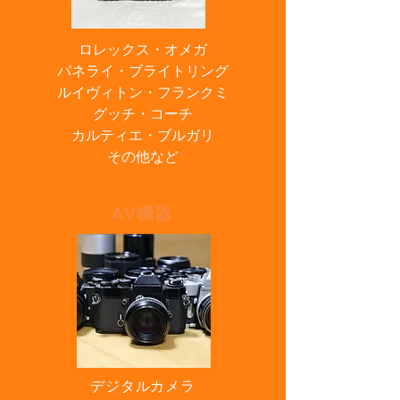
ロレックス・
オメガ
パネライ・
ブライトリング
ルイヴィトン・
フランクミ
グッチ・
コーチ
カルティエ
・ブルガリ
​​その他など
AV機器
デジタルカメラ