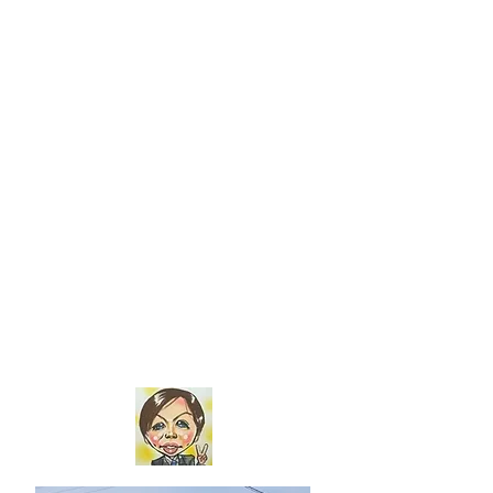
質みなみ 太宰府店