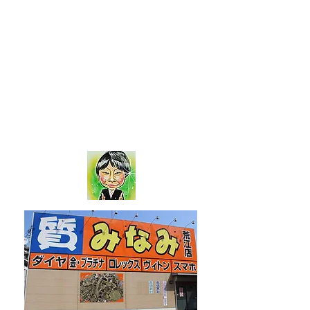
質みなみ 荒江店