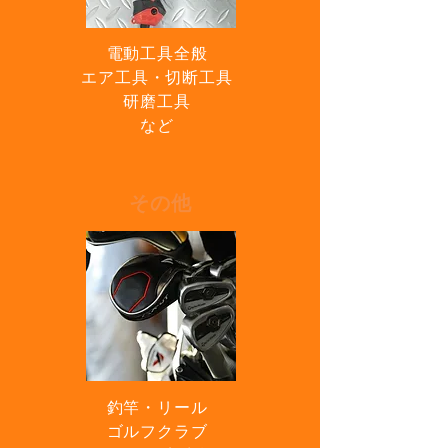
電動工具全般
エア工具・
切断工具
研磨工具
など
その他
釣竿・
リール
ゴルフクラブ