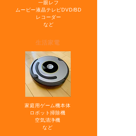
一眼レフ
ムービー
液晶テレビ
DVD/BD
レコーダー
など
生活家電
家庭用ゲーム機本体
ロボット掃除機
空気清浄機
​など