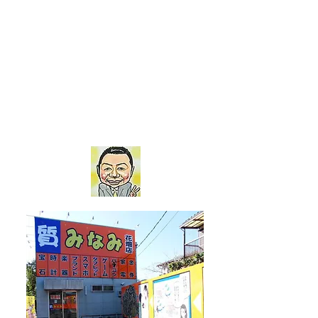
質みなみ 花畑店